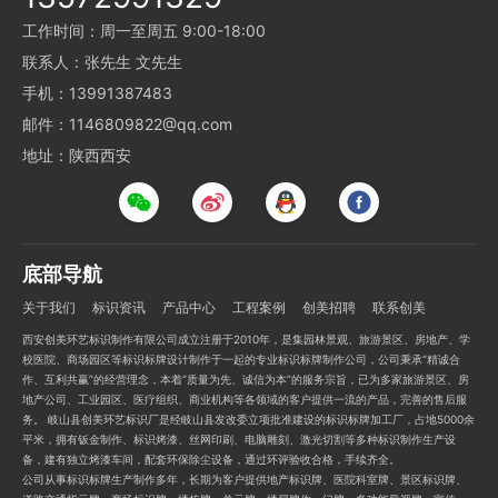
工作时间：周一至周五 9:00-18:00
联系人：张先生 文先生
手机：13991387483
邮件：1146809822@qq.com
地址：陕西西安
底部导航
关于我们
标识资讯
产品中心
工程案例
创美招聘
联系创美
西安创美环艺标识制作有限公司成立注册于2010年，是集园林景观、旅游景区、房地产、学
校医院、商场园区等标识标牌设计制作于一起的专业标识标牌制作公司，公司秉承“精诚合
作、互利共赢”的经营理念，本着“质量为先、诚信为本”的服务宗旨，已为多家旅游景区、房
地产公司、工业园区、医疗组织、商业机构等各领域的客户提供一流的产品，完善的售后服
务。 岐山县创美环艺标识厂是经岐山县发改委立项批准建设的标识标牌加工厂，占地5000余
平米，拥有钣金制作、标识烤漆、丝网印刷、电脑雕刻、激光切割等多种标识制作生产设
备，建有独立烤漆车间，配套环保除尘设备，通过环评验收合格，手续齐全。
公司从事标识标牌生产制作多年，长期为客户提供地产标识牌、医院科室牌、景区标识牌、