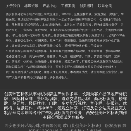
关于我们
标识资讯
产品中心
工程案例
创美招聘
联系创美
西安创美环艺标识制作有限公司成立注册于2010年，是集园林景观、旅游景区、房地产、学
校医院、商场园区等标识标牌设计制作于一起的专业标识标牌制作公司，公司秉承“精诚合
作、互利共赢”的经营理念，本着“质量为先、诚信为本”的服务宗旨，已为多家旅游景区、房
地产公司、工业园区、医疗组织、商业机构等各领域的客户提供一流的产品，完善的售后服
务。 岐山县创美环艺标识厂是经岐山县发改委立项批准建设的标识标牌加工厂，占地5000余
平米，拥有钣金制作、标识烤漆、丝网印刷、电脑雕刻、激光切割等多种标识制作生产设
备，建有独立烤漆车间，配套环保除尘设备，通过环评验收合格，手续齐全。
公司从事标识标牌生产制作多年，长期为客户提供地产标识牌、医院科室牌、景区标识牌、
道路交通指示牌、商场标识牌、楼栋牌、单元牌、楼层牌作、门牌、多功能导视牌、宣传
栏、信报箱、休闲椅、垃圾箱作，精神堡垒，景观立体字，灯箱及公交站牌及亚克力制品丝
网印刷等各种广告标识标牌制作业务，西安创美环艺标识制作有限公司竭诚为您服务！
我们始终坚持以产品精美化，服务人性化为原则，本着质量为先，诚信为本的企业宗旨，愿
与广大客户和各界同仁精诚合作，共创美好明天。
创美环艺标识从事标识标牌生产制作多年，长期为客户提供地产标识
牌、医院科室牌、景区标识牌、道路交通指示牌、商场标识牌、楼栋
牌、单元牌、楼层牌作、门牌、多功能导视牌、宣传栏、信报箱、休
闲椅、垃圾箱作，精神堡垒，景观立体字，灯箱及公交站牌及亚克力
制品丝网印刷等各种广告标识标牌制作业务，西安创美环艺标识制作
有限公司竭诚为您服务！
西安创美环艺标识制作有限公司 岐山县创美环艺标识厂
版权所有
陕
ICP备13002116号
技术支持：
友点软件