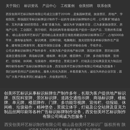
关于我们
标识资讯
产品中心
工程案例
创美招聘
联系创美
西安创美环艺标识制作有限公司成立注册于2010年，是集园林景观、旅游景区、房地产、学
校医院、商场园区等标识标牌设计制作于一起的专业标识标牌制作公司，公司秉承“精诚合
作、互利共赢”的经营理念，本着“质量为先、诚信为本”的服务宗旨，已为多家旅游景区、房
地产公司、工业园区、医疗组织、商业机构等各领域的客户提供一流的产品，完善的售后服
务。 岐山县创美环艺标识厂是经岐山县发改委立项批准建设的标识标牌加工厂，占地5000余
平米，拥有钣金制作、标识烤漆、丝网印刷、电脑雕刻、激光切割等多种标识制作生产设
备，建有独立烤漆车间，配套环保除尘设备，通过环评验收合格，手续齐全。
公司从事标识标牌生产制作多年，长期为客户提供地产标识牌、医院科室牌、景区标识牌、
道路交通指示牌、商场标识牌、楼栋牌、单元牌、楼层牌作、门牌、多功能导视牌、宣传
栏、信报箱、休闲椅、垃圾箱作，精神堡垒，景观立体字，灯箱及公交站牌及亚克力制品丝
网印刷等各种广告标识标牌制作业务，西安创美环艺标识制作有限公司竭诚为您服务！
我们始终坚持以产品精美化，服务人性化为原则，本着质量为先，诚信为本的企业宗旨，愿
与广大客户和各界同仁精诚合作，共创美好明天。
创美环艺标识从事标识标牌生产制作多年，长期为客户提供地产标识
牌、医院科室牌、景区标识牌、道路交通指示牌、商场标识牌、楼栋
牌、单元牌、楼层牌作、门牌、多功能导视牌、宣传栏、信报箱、休
闲椅、垃圾箱作，精神堡垒，景观立体字，灯箱及公交站牌及亚克力
制品丝网印刷等各种广告标识标牌制作业务，西安创美环艺标识制作
有限公司竭诚为您服务！
西安创美环艺标识制作有限公司 岐山县创美环艺标识厂
版权所有
陕
ICP备13002116号
技术支持：
友点软件