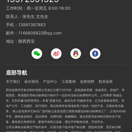
工作时间：周一至周五 9:00-18:00
联系人：张先生 文先生
手机：13991387483
邮件：1146809822@qq.com
地址：陕西西安
底部导航
关于我们
标识资讯
产品中心
工程案例
创美招聘
联系创美
西安创美环艺标识制作有限公司成立注册于2010年，是集园林景观、旅游景区、房地产、学
校医院、商场园区等标识标牌设计制作于一起的专业标识标牌制作公司，公司秉承“精诚合
作、互利共赢”的经营理念，本着“质量为先、诚信为本”的服务宗旨，已为多家旅游景区、房
地产公司、工业园区、医疗组织、商业机构等各领域的客户提供一流的产品，完善的售后服
务。 岐山县创美环艺标识厂是经岐山县发改委立项批准建设的标识标牌加工厂，占地5000余
平米，拥有钣金制作、标识烤漆、丝网印刷、电脑雕刻、激光切割等多种标识制作生产设
备，建有独立烤漆车间，配套环保除尘设备，通过环评验收合格，手续齐全。
公司从事标识标牌生产制作多年，长期为客户提供地产标识牌、医院科室牌、景区标识牌、