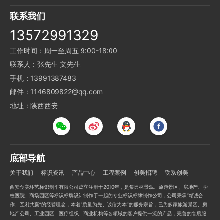
联系我们
13572991329
工作时间：周一至周五 9:00-18:00
联系人：张先生 文先生
手机：13991387483
邮件：1146809822@qq.com
地址：陕西西安
底部导航
关于我们
标识资讯
产品中心
工程案例
创美招聘
联系创美
西安创美环艺标识制作有限公司成立注册于2010年，是集园林景观、旅游景区、房地产、学
校医院、商场园区等标识标牌设计制作于一起的专业标识标牌制作公司，公司秉承“精诚合
作、互利共赢”的经营理念，本着“质量为先、诚信为本”的服务宗旨，已为多家旅游景区、房
地产公司、工业园区、医疗组织、商业机构等各领域的客户提供一流的产品，完善的售后服