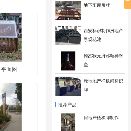
地下车库吊牌
西安标识制作房地产
景观花池
德杰状元府邸精神堡
垒
区平面图
绿地地产样板间标识
牌
推荐产品
房地产楼栋牌制作