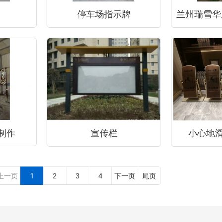
停车场指示牌
制作
宣传栏
小心地
上一页
1
2
3
4
下一页
尾页