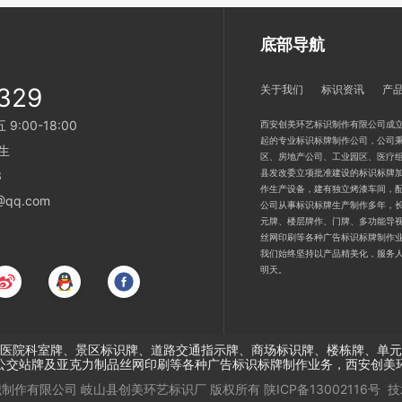
底部导航
329
关于我们
标识资讯
产
:00-18:00
西安创美环艺标识制作有限公司成立
起的专业标识标牌制作公司，公司秉
生
区、房地产公司、工业园区、医疗
县发改委立项批准建设的标识标牌加
3
作生产设备，建有独立烤漆车间，
qq.com
公司从事标识标牌生产制作多年，
元牌、楼层牌作、门牌、多功能导
丝网印刷等各种广告标识标牌制作
我们始终坚持以产品精美化，服务
明天。
医院科室牌、景区标识牌、道路交通指示牌、商场标识牌、楼栋牌、单元
公交站牌及亚克力制品丝网印刷等各种广告标识标牌制作业务，西安创美
制作有限公司 岐山县创美环艺标识厂
版权所有
陕ICP备13002116号
技