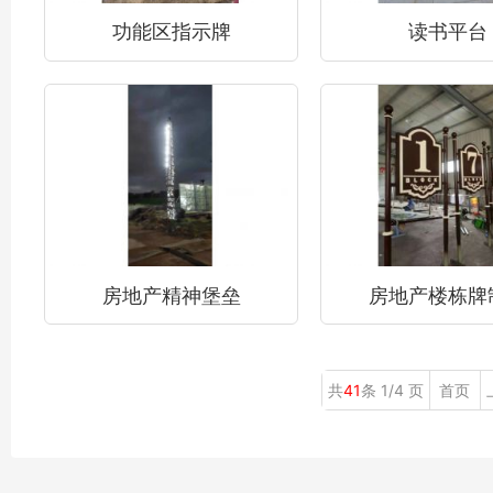
功能区指示牌
读书平台
房地产精神堡垒
房地产楼栋牌
共
41
条 1/4 页
首页