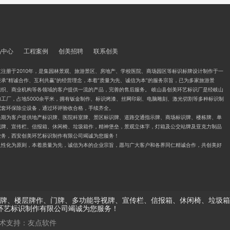
品中心
工程案例
创美招聘
联系创美
注册于2010年，是集园林景观、旅游景区、房地产、学校医院、商场园区等标识标牌设计制作于一
承“精诚合作、互利共赢”的经营理念，本着“质量为先、诚信为本”的服务宗旨，已为多家旅游景
组织、商业机构等各领域的客户提供一流的产品，完善的售后服务。 岐山县创美环艺标识厂是经岐山
工厂，占地5000余平米，拥有钣金制作、标识烤漆、丝网印刷、电脑雕刻、激光切割等多种标识制
配套环保除尘设备，通过环评验收合格，手续齐全。
长期为客户提供地产标识牌、医院科室牌、景区标识牌、道路交通指示牌、商场标识牌、楼栋牌、单
视牌、宣传栏、信报箱、休闲椅、垃圾箱作，精神堡垒，景观立体字，灯箱及公交站牌及亚克力制品
业务，西安创美环艺标识制作有限公司竭诚为您服务！
人性化为原则，本着质量为先，诚信为本的企业宗旨，愿与广大客户和各界同仁精诚合作，共创美好
牌、楼层牌作、门牌、多功能导视牌、宣传栏、信报箱、休闲椅、垃圾箱
环艺标识制作有限公司竭诚为您服务！
术支持：
友点软件