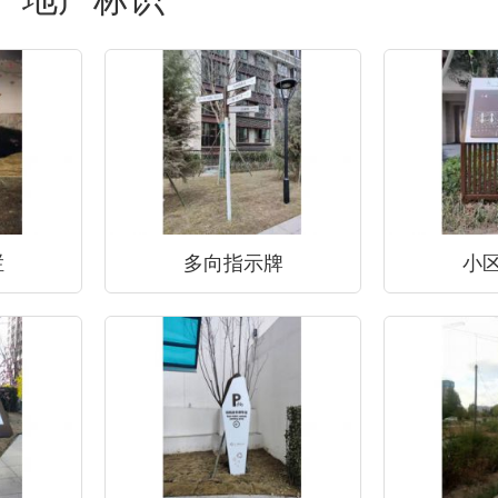
栏
多向指示牌
小