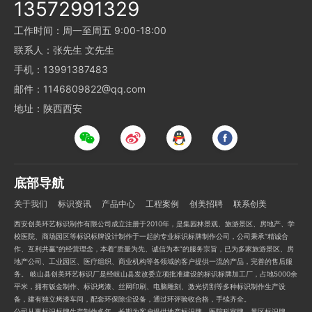
13572991329
工作时间：周一至周五 9:00-18:00
联系人：张先生 文先生
手机：13991387483
邮件：1146809822@qq.com
地址：陕西西安
底部导航
关于我们
标识资讯
产品中心
工程案例
创美招聘
联系创美
西安创美环艺标识制作有限公司成立注册于2010年，是集园林景观、旅游景区、房地产、学
校医院、商场园区等标识标牌设计制作于一起的专业标识标牌制作公司，公司秉承“精诚合
作、互利共赢”的经营理念，本着“质量为先、诚信为本”的服务宗旨，已为多家旅游景区、房
地产公司、工业园区、医疗组织、商业机构等各领域的客户提供一流的产品，完善的售后服
务。 岐山县创美环艺标识厂是经岐山县发改委立项批准建设的标识标牌加工厂，占地5000余
平米，拥有钣金制作、标识烤漆、丝网印刷、电脑雕刻、激光切割等多种标识制作生产设
备，建有独立烤漆车间，配套环保除尘设备，通过环评验收合格，手续齐全。
公司从事标识标牌生产制作多年，长期为客户提供地产标识牌、医院科室牌、景区标识牌、