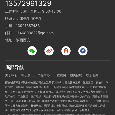
13572991329
工作时间：周一至周五 9:00-18:00
联系人：张先生 文先生
手机：13991387483
邮件：1146809822@qq.com
地址：陕西西安
底部导航
关于我们
标识资讯
产品中心
工程案例
创美招聘
联系创美
西安创美环艺标识制作有限公司成立注册于2010年，是集园林景观、旅游景区、房地产、学
校医院、商场园区等标识标牌设计制作于一起的专业标识标牌制作公司，公司秉承“精诚合
作、互利共赢”的经营理念，本着“质量为先、诚信为本”的服务宗旨，已为多家旅游景区、房
地产公司、工业园区、医疗组织、商业机构等各领域的客户提供一流的产品，完善的售后服
务。 岐山县创美环艺标识厂是经岐山县发改委立项批准建设的标识标牌加工厂，占地5000余
平米，拥有钣金制作、标识烤漆、丝网印刷、电脑雕刻、激光切割等多种标识制作生产设
备，建有独立烤漆车间，配套环保除尘设备，通过环评验收合格，手续齐全。
公司从事标识标牌生产制作多年，长期为客户提供地产标识牌、医院科室牌、景区标识牌、