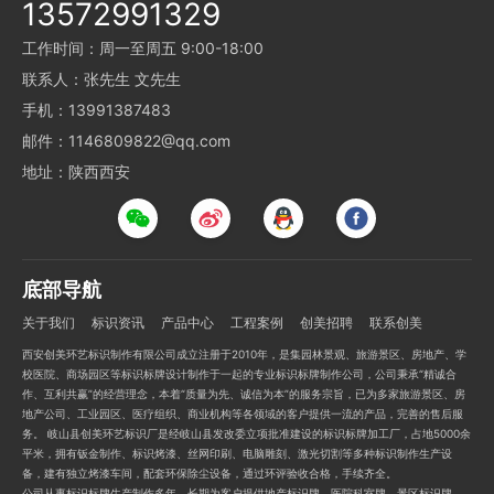
13572991329
工作时间：周一至周五 9:00-18:00
联系人：张先生 文先生
手机：13991387483
邮件：1146809822@qq.com
地址：陕西西安
底部导航
关于我们
标识资讯
产品中心
工程案例
创美招聘
联系创美
西安创美环艺标识制作有限公司成立注册于2010年，是集园林景观、旅游景区、房地产、学
校医院、商场园区等标识标牌设计制作于一起的专业标识标牌制作公司，公司秉承“精诚合
作、互利共赢”的经营理念，本着“质量为先、诚信为本”的服务宗旨，已为多家旅游景区、房
地产公司、工业园区、医疗组织、商业机构等各领域的客户提供一流的产品，完善的售后服
务。 岐山县创美环艺标识厂是经岐山县发改委立项批准建设的标识标牌加工厂，占地5000余
平米，拥有钣金制作、标识烤漆、丝网印刷、电脑雕刻、激光切割等多种标识制作生产设
备，建有独立烤漆车间，配套环保除尘设备，通过环评验收合格，手续齐全。
公司从事标识标牌生产制作多年，长期为客户提供地产标识牌、医院科室牌、景区标识牌、