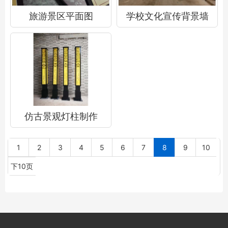
旅游景区平面图
学校文化宣传背景墙
仿古景观灯柱制作
1
2
3
4
5
6
7
8
9
10
下10页