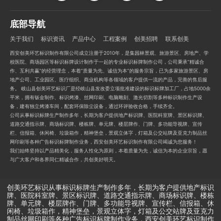
底部导航
关于我们
标识资讯
产品中心
工程案例
创美招聘
联系创美
西安创美环艺标识制作有限公司成立注册于2010年，是集园林景观、旅游景区、房地产、学
校医院、商场园区等标识标牌设计制作于一起的专业标识标牌制作公司，公司秉承“精诚合
作、互利共赢”的经营理念，本着“质量为先、诚信为本”的服务宗旨，已为多家旅游景区、房
地产公司、工业园区、医疗组织、商业机构等各领域的客户提供一流的产品，完善的售后服
务。 岐山县创美环艺标识厂是经岐山县发改委立项批准建设的标识标牌加工厂，占地5000余
平米，拥有钣金制作、标识烤漆、丝网印刷、电脑雕刻、激光切割等多种标识制作生产设
备，建有独立烤漆车间，配套环保除尘设备，通过环评验收合格，手续齐全。
公司从事标识标牌生产制作多年，长期为客户提供地产标识牌、医院科室牌、景区标识牌、
道路交通指示牌、商场标识牌、楼栋牌、单元牌、楼层牌作、门牌、多功能导视牌、宣传
栏、信报箱、休闲椅、垃圾箱作，精神堡垒，景观立体字，灯箱及公交站牌及亚克力制品丝
网印刷等各种广告标识标牌制作业务，西安创美环艺标识制作有限公司竭诚为您服务！
我们始终坚持以产品精美化，服务人性化为原则，本着质量为先，诚信为本的企业宗旨，愿
与广大客户和各界同仁精诚合作，共创美好明天。
创美环艺标识从事标识标牌生产制作多年，长期为客户提供地产标识
牌、医院科室牌、景区标识牌、道路交通指示牌、商场标识牌、楼栋
牌、单元牌、楼层牌作、门牌、多功能导视牌、宣传栏、信报箱、休
闲椅、垃圾箱作，精神堡垒，景观立体字，灯箱及公交站牌及亚克力
制品丝网印刷等各种广告标识标牌制作业务，西安创美环艺标识制作