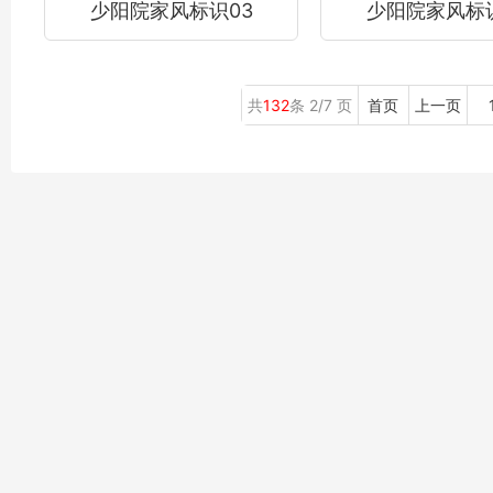
少阳院家风标识03
少阳院家风标识
共
132
条 2/7 页
首页
上一页