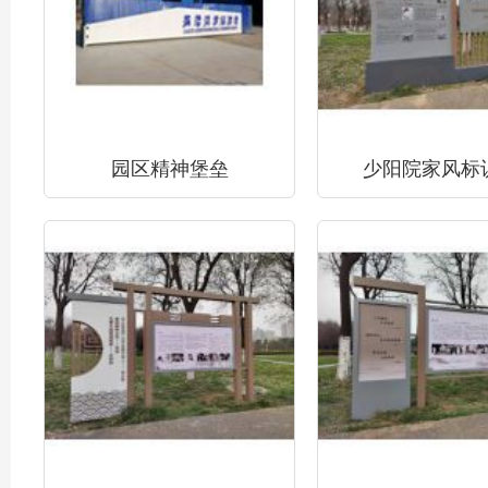
园区精神堡垒
少阳院家风标识