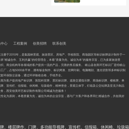
品中心
工程案例
创美招聘
联系创美
注册于2010年，是集园林景观、旅游景区、房地产、学校医院、商场园区等标识标牌设计制作于一
承“精诚合作、互利共赢”的经营理念，本着“质量为先、诚信为本”的服务宗旨，已为多家旅游景
组织、商业机构等各领域的客户提供一流的产品，完善的售后服务。 岐山县创美环艺标识厂是经岐山
工厂，占地5000余平米，拥有钣金制作、标识烤漆、丝网印刷、电脑雕刻、激光切割等多种标识制
配套环保除尘设备，通过环评验收合格，手续齐全。
长期为客户提供地产标识牌、医院科室牌、景区标识牌、道路交通指示牌、商场标识牌、楼栋牌、单
视牌、宣传栏、信报箱、休闲椅、垃圾箱作，精神堡垒，景观立体字，灯箱及公交站牌及亚克力制品
业务，西安创美环艺标识制作有限公司竭诚为您服务！
人性化为原则，本着质量为先，诚信为本的企业宗旨，愿与广大客户和各界同仁精诚合作，共创美好
牌、楼层牌作、门牌、多功能导视牌、宣传栏、信报箱、休闲椅、垃圾箱