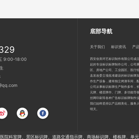
底部导航
329
关于我们
标识资讯
产
:00-18:00
西安创美环艺标识制作有限公司成立
起的专业标识标牌制作公司，公司秉
生
区、房地产公司、工业园区、医疗
县发改委立项批准建设的标识标牌加
3
作生产设备，建有独立烤漆车间，
qq.com
公司从事标识标牌生产制作多年，
元牌、楼层牌作、门牌、多功能导
丝网印刷等各种广告标识标牌制作
我们始终坚持以产品精美化，服务
明天。
医院科室牌、景区标识牌、道路交通指示牌、商场标识牌、楼栋牌、单元