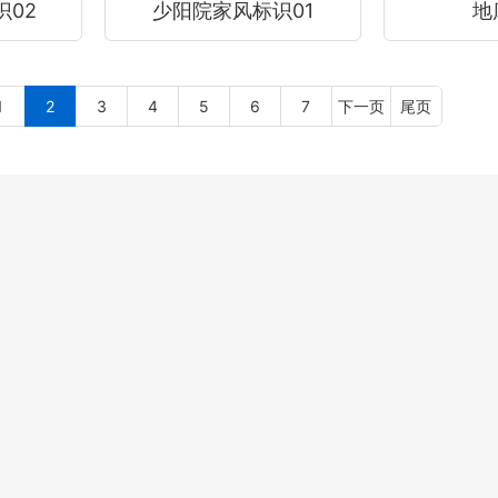
02
少阳院家风标识01
地
1
2
3
4
5
6
7
下一页
尾页