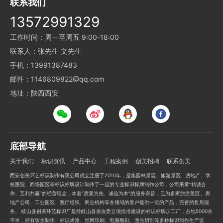
联系我们
13572991329
工作时间：周一至周五 9:00-18:00
联系人：张先生 文先生
手机：13991387483
邮件：1146809822@qq.com
地址：陕西西安
底部导航
关于我们
标识资讯
产品中心
工程案例
创美招聘
联系创美
西安创美环艺标识制作有限公司成立注册于2010年，是集园林景观、旅游景区、房地产、学
校医院、商场园区等标识标牌设计制作于一起的专业标识标牌制作公司，公司秉承“精诚合
作、互利共赢”的经营理念，本着“质量为先、诚信为本”的服务宗旨，已为多家旅游景区、房
地产公司、工业园区、医疗组织、商业机构等各领域的客户提供一流的产品，完善的售后服
务。 岐山县创美环艺标识厂是经岐山县发改委立项批准建设的标识标牌加工厂，占地5000余
平米，拥有钣金制作、标识烤漆、丝网印刷、电脑雕刻、激光切割等多种标识制作生产设