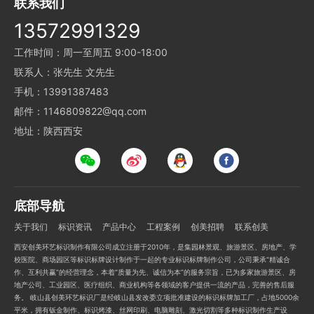
联系我们
13572991329
工作时间：周一至周五 9:00-18:00
联系人：张先生 文先生
手机：13991387483
邮件：1146809822@qq.com
地址：陕西西安
底部导航
关于我们
标识资讯
产品中心
工程案例
创美招聘
联系创美
西安创美环艺标识制作有限公司成立注册于2010年，是集园林景观、旅游景区、房地产、学
校医院、商场园区等标识标牌设计制作于一起的专业标识标牌制作公司，公司秉承“精诚合
作、互利共赢”的经营理念，本着“质量为先、诚信为本”的服务宗旨，已为多家旅游景区、房
地产公司、工业园区、医疗组织、商业机构等各领域的客户提供一流的产品，完善的售后服
务。 岐山县创美环艺标识厂是经岐山县发改委立项批准建设的标识标牌加工厂，占地5000余
平米，拥有钣金制作、标识烤漆、丝网印刷、电脑雕刻、激光切割等多种标识制作生产设