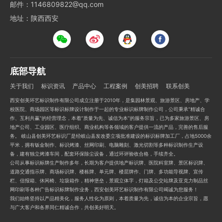
邮件：1146809822@qq.com
地址：陕西西安
底部导航
关于我们
标识资讯
产品中心
工程案例
创美招聘
联系创美
西安创美环艺标识制作有限公司成立注册于2010年，是集园林景观、旅游景区、房地产、学
校医院、商场园区等标识标牌设计制作于一起的专业标识标牌制作公司，公司秉承“精诚合
作、互利共赢”的经营理念，本着“质量为先、诚信为本”的服务宗旨，已为多家旅游景区、房
地产公司、工业园区、医疗组织、商业机构等各领域的客户提供一流的产品，完善的售后服
务。 岐山县创美环艺标识厂是经岐山县发改委立项批准建设的标识标牌加工厂，占地5000余
平米，拥有钣金制作、标识烤漆、丝网印刷、电脑雕刻、激光切割等多种标识制作生产设
备，建有独立烤漆车间，配套环保除尘设备，通过环评验收合格，手续齐全。
公司从事标识标牌生产制作多年，长期为客户提供地产标识牌、医院科室牌、景区标识牌、
道路交通指示牌、商场标识牌、楼栋牌、单元牌、楼层牌作、门牌、多功能导视牌、宣传
栏、信报箱、休闲椅、垃圾箱作，精神堡垒，景观立体字，灯箱及公交站牌及亚克力制品丝
网印刷等各种广告标识标牌制作业务，西安创美环艺标识制作有限公司竭诚为您服务！
我们始终坚持以产品精美化，服务人性化为原则，本着质量为先，诚信为本的企业宗旨，愿
与广大客户和各界同仁精诚合作，共创美好明天。