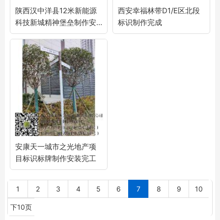
陕西汉中洋县12米新能源
西安幸福林带D1/E区北段
科技新城精神堡垒制作安
标识制作完成
装完工
安康天一城市之光地产项
目标识标牌制作安装完工
1
2
3
4
5
6
7
8
9
10
下10页