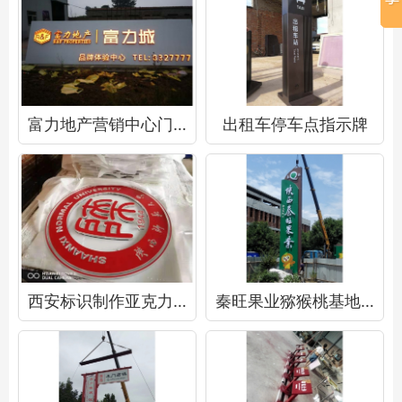
富力地产营销中心门头制作
出租车停车点指示牌
西安标识制作亚克力水晶立体校徽
秦旺果业猕猴桃基地精神堡垒