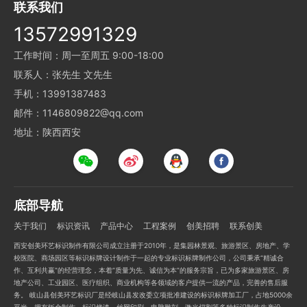
联系我们
13572991329
工作时间：周一至周五 9:00-18:00
联系人：张先生 文先生
手机：13991387483
邮件：1146809822@qq.com
地址：陕西西安
底部导航
关于我们
标识资讯
产品中心
工程案例
创美招聘
联系创美
西安创美环艺标识制作有限公司成立注册于2010年，是集园林景观、旅游景区、房地产、学
校医院、商场园区等标识标牌设计制作于一起的专业标识标牌制作公司，公司秉承“精诚合
作、互利共赢”的经营理念，本着“质量为先、诚信为本”的服务宗旨，已为多家旅游景区、房
地产公司、工业园区、医疗组织、商业机构等各领域的客户提供一流的产品，完善的售后服
务。 岐山县创美环艺标识厂是经岐山县发改委立项批准建设的标识标牌加工厂，占地5000余
平米，拥有钣金制作、标识烤漆、丝网印刷、电脑雕刻、激光切割等多种标识制作生产设