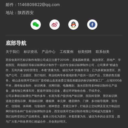
邮件：1146809822@qq.com
地址：陕西西安
底部导航
关于我们
标识资讯
产品中心
工程案例
创美招聘
联系创美
西安创美环艺标识制作有限公司成立注册于2010年，是集园林景观、旅游景区、房地产、学
校医院、商场园区等标识标牌设计制作于一起的专业标识标牌制作公司，公司秉承“精诚合
作、互利共赢”的经营理念，本着“质量为先、诚信为本”的服务宗旨，已为多家旅游景区、房
地产公司、工业园区、医疗组织、商业机构等各领域的客户提供一流的产品，完善的售后服
务。 岐山县创美环艺标识厂是经岐山县发改委立项批准建设的标识标牌加工厂，占地5000余
平米，拥有钣金制作、标识烤漆、丝网印刷、电脑雕刻、激光切割等多种标识制作生产设
备，建有独立烤漆车间，配套环保除尘设备，通过环评验收合格，手续齐全。
公司从事标识标牌生产制作多年，长期为客户提供地产标识牌、医院科室牌、景区标识牌、
道路交通指示牌、商场标识牌、楼栋牌、单元牌、楼层牌作、门牌、多功能导视牌、宣传
栏、信报箱、休闲椅、垃圾箱作，精神堡垒，景观立体字，灯箱及公交站牌及亚克力制品丝
网印刷等各种广告标识标牌制作业务，西安创美环艺标识制作有限公司竭诚为您服务！
我们始终坚持以产品精美化，服务人性化为原则，本着质量为先，诚信为本的企业宗旨，愿
与广大客户和各界同仁精诚合作，共创美好明天。