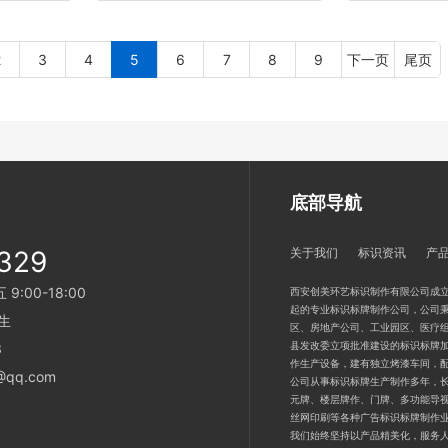
2
3
4
5
6
7
8
9
下一页
尾页
底部导航
329
关于我们
标识资讯
产
:00-18:00
西安创美环艺标识制作有限公司成立
起的专业标识标牌制作公司，公司秉
生
区、房地产公司、工业园区、医疗
县发改委立项批准建设的标识标牌加
3
作生产设备，建有独立烤漆车间，
qq.com
公司从事标识标牌生产制作多年，
元牌、楼层牌作、门牌、多功能导
丝网印刷等各种广告标识标牌制作
我们始终坚持以产品精美化，服务