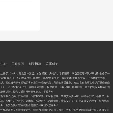
品中心
工程案例
创美招聘
联系创美
注册于2010年，是集园林景观、旅游景区、房地产、学校医院、商场园区等标识标牌设计制作于一
承“精诚合作、互利共赢”的经营理念，本着“质量为先、诚信为本”的服务宗旨，已为多家旅游景
组织、商业机构等各领域的客户提供一流的产品，完善的售后服务。 岐山县创美环艺标识厂是经岐山
工厂，占地5000余平米，拥有钣金制作、标识烤漆、丝网印刷、电脑雕刻、激光切割等多种标识制
配套环保除尘设备，通过环评验收合格，手续齐全。
长期为客户提供地产标识牌、医院科室牌、景区标识牌、道路交通指示牌、商场标识牌、楼栋牌、单
视牌、宣传栏、信报箱、休闲椅、垃圾箱作，精神堡垒，景观立体字，灯箱及公交站牌及亚克力制品
业务，西安创美环艺标识制作有限公司竭诚为您服务！
人性化为原则，本着质量为先，诚信为本的企业宗旨，愿与广大客户和各界同仁精诚合作，共创美好