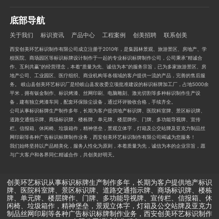
底部导航
关于我们
标识资讯
产品中心
工程案例
创美招聘
联系创美
西安创美环艺标识制作有限公司成立注册于2010年，是集园林景观、旅游景区、房地产、学
校医院、商场园区等标识标牌设计制作于一起的专业标识标牌制作公司，公司秉承“精诚合
作、互利共赢”的经营理念，本着“质量为先、诚信为本”的服务宗旨，已为多家旅游景区、房
地产公司、工业园区、医疗组织、商业机构等各领域的客户提供一流的产品，完善的售后服
务。 岐山县创美环艺标识厂是经岐山县发改委立项批准建设的标识标牌加工厂，占地5000余
平米，拥有钣金制作、标识烤漆、丝网印刷、电脑雕刻、激光切割等多种标识制作生产设
备，建有独立烤漆车间，配套环保除尘设备，通过环评验收合格，手续齐全。
公司从事标识标牌生产制作多年，长期为客户提供地产标识牌、医院科室牌、景区标识牌、
道路交通指示牌、商场标识牌、楼栋牌、单元牌、楼层牌作、门牌、多功能导视牌、宣传
栏、信报箱、休闲椅、垃圾箱作，精神堡垒，景观立体字，灯箱及公交站牌及亚克力制品丝
网印刷等各种广告标识标牌制作业务，西安创美环艺标识制作有限公司竭诚为您服务！
我们始终坚持以产品精美化，服务人性化为原则，本着质量为先，诚信为本的企业宗旨，愿
与广大客户和各界同仁精诚合作，共创美好明天。
创美环艺标识从事标识标牌生产制作多年，长期为客户提供地产标识
牌、医院科室牌、景区标识牌、道路交通指示牌、商场标识牌、楼栋
牌、单元牌、楼层牌作、门牌、多功能导视牌、宣传栏、信报箱、休
闲椅、垃圾箱作，精神堡垒，景观立体字，灯箱及公交站牌及亚克力
制品丝网印刷等各种广告标识标牌制作业务，西安创美环艺标识制作