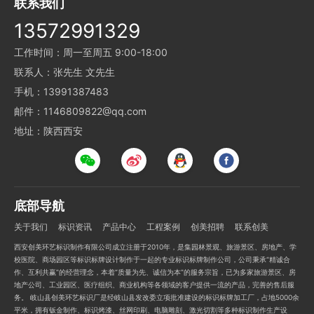
联系我们
13572991329
工作时间：周一至周五 9:00-18:00
联系人：张先生 文先生
手机：13991387483
邮件：1146809822@qq.com
地址：陕西西安
底部导航
关于我们
标识资讯
产品中心
工程案例
创美招聘
联系创美
西安创美环艺标识制作有限公司成立注册于2010年，是集园林景观、旅游景区、房地产、学
校医院、商场园区等标识标牌设计制作于一起的专业标识标牌制作公司，公司秉承“精诚合
作、互利共赢”的经营理念，本着“质量为先、诚信为本”的服务宗旨，已为多家旅游景区、房
地产公司、工业园区、医疗组织、商业机构等各领域的客户提供一流的产品，完善的售后服
务。 岐山县创美环艺标识厂是经岐山县发改委立项批准建设的标识标牌加工厂，占地5000余
平米，拥有钣金制作、标识烤漆、丝网印刷、电脑雕刻、激光切割等多种标识制作生产设