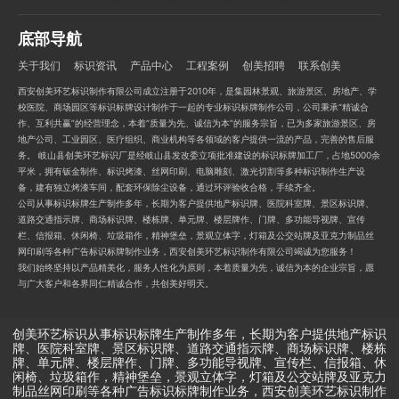
底部导航
关于我们
标识资讯
产品中心
工程案例
创美招聘
联系创美
西安创美环艺标识制作有限公司成立注册于2010年，是集园林景观、旅游景区、房地产、学
校医院、商场园区等标识标牌设计制作于一起的专业标识标牌制作公司，公司秉承“精诚合
作、互利共赢”的经营理念，本着“质量为先、诚信为本”的服务宗旨，已为多家旅游景区、房
地产公司、工业园区、医疗组织、商业机构等各领域的客户提供一流的产品，完善的售后服
务。 岐山县创美环艺标识厂是经岐山县发改委立项批准建设的标识标牌加工厂，占地5000余
平米，拥有钣金制作、标识烤漆、丝网印刷、电脑雕刻、激光切割等多种标识制作生产设
备，建有独立烤漆车间，配套环保除尘设备，通过环评验收合格，手续齐全。
公司从事标识标牌生产制作多年，长期为客户提供地产标识牌、医院科室牌、景区标识牌、
道路交通指示牌、商场标识牌、楼栋牌、单元牌、楼层牌作、门牌、多功能导视牌、宣传
栏、信报箱、休闲椅、垃圾箱作，精神堡垒，景观立体字，灯箱及公交站牌及亚克力制品丝
网印刷等各种广告标识标牌制作业务，西安创美环艺标识制作有限公司竭诚为您服务！
我们始终坚持以产品精美化，服务人性化为原则，本着质量为先，诚信为本的企业宗旨，愿
与广大客户和各界同仁精诚合作，共创美好明天。
创美环艺标识从事标识标牌生产制作多年，长期为客户提供地产标识
牌、医院科室牌、景区标识牌、道路交通指示牌、商场标识牌、楼栋
牌、单元牌、楼层牌作、门牌、多功能导视牌、宣传栏、信报箱、休
闲椅、垃圾箱作，精神堡垒，景观立体字，灯箱及公交站牌及亚克力
制品丝网印刷等各种广告标识标牌制作业务，西安创美环艺标识制作