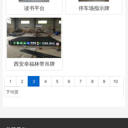
读书平台
停车场指示牌
西安幸福林带吊牌
1
2
3
4
5
6
7
8
9
10
下10页