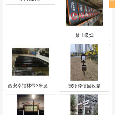
禁止吸烟
西安幸福林带3米发光吊牌
宠物粪便回收箱