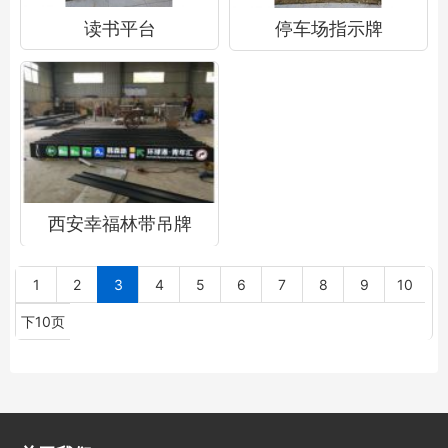
读书平台
停车场指示牌
西安幸福林带吊牌
1
2
3
4
5
6
7
8
9
10
下10页