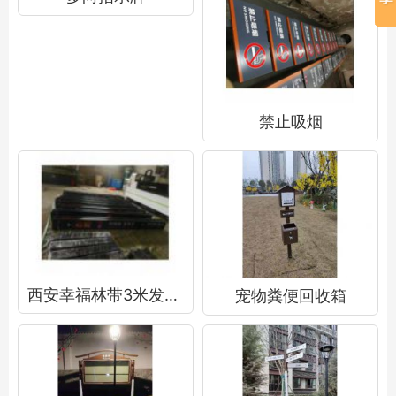
禁止吸烟
西安幸福林带3米发光吊牌
宠物粪便回收箱