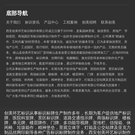
底部导航
关于我们
标识资讯
产品中心
工程案例
创美招聘
联系创美
西安创美环艺标识制作有限公司成立注册于2010年，是集园林景观、旅游景区、房地产、学
校医院、商场园区等标识标牌设计制作于一起的专业标识标牌制作公司，公司秉承“精诚合
作、互利共赢”的经营理念，本着“质量为先、诚信为本”的服务宗旨，已为多家旅游景区、房
地产公司、工业园区、医疗组织、商业机构等各领域的客户提供一流的产品，完善的售后服
务。 岐山县创美环艺标识厂是经岐山县发改委立项批准建设的标识标牌加工厂，占地5000余
平米，拥有钣金制作、标识烤漆、丝网印刷、电脑雕刻、激光切割等多种标识制作生产设
备，建有独立烤漆车间，配套环保除尘设备，通过环评验收合格，手续齐全。
公司从事标识标牌生产制作多年，长期为客户提供地产标识牌、医院科室牌、景区标识牌、
道路交通指示牌、商场标识牌、楼栋牌、单元牌、楼层牌作、门牌、多功能导视牌、宣传
栏、信报箱、休闲椅、垃圾箱作，精神堡垒，景观立体字，灯箱及公交站牌及亚克力制品丝
网印刷等各种广告标识标牌制作业务，西安创美环艺标识制作有限公司竭诚为您服务！
我们始终坚持以产品精美化，服务人性化为原则，本着质量为先，诚信为本的企业宗旨，愿
与广大客户和各界同仁精诚合作，共创美好明天。
创美环艺标识从事标识标牌生产制作多年，长期为客户提供地产标识
牌、医院科室牌、景区标识牌、道路交通指示牌、商场标识牌、楼栋
牌、单元牌、楼层牌作、门牌、多功能导视牌、宣传栏、信报箱、休
闲椅、垃圾箱作，精神堡垒，景观立体字，灯箱及公交站牌及亚克力
制品丝网印刷等各种广告标识标牌制作业务，西安创美环艺标识制作