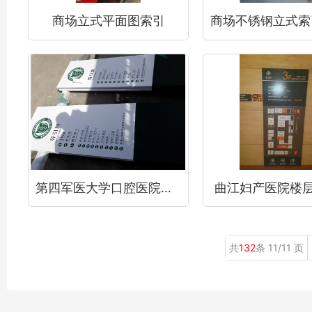
商场立式平面图索引
第四军医大学口腔医院索引指示牌
曲江妇产医院楼
共
132
条 11/11 页