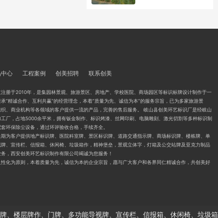
品中心
工程案例
创美招聘
联系创美
注册于2010年，是集园林景观、旅游景区、房地产、学校医院、商场园区等标识标牌设计制作于一
承“精诚合作、互利共赢”的经营理念，本着“质量为先、诚信为本”的服务宗旨，已为多家旅游景
组织、商业机构等各领域的客户提供一流的产品，完善的售后服务。 岐山县创美环艺标识厂是经岐山
工厂，占地5000余平米，拥有钣金制作、标识烤漆、丝网印刷、电脑雕刻、激光切割等多种标识制
配套环保除尘设备，通过环评验收合格，手续齐全。
长期为客户提供地产标识牌、医院科室牌、景区标识牌、道路交通指示牌、商场标识牌、楼栋牌、单
视牌、宣传栏、信报箱、休闲椅、垃圾箱作，精神堡垒，景观立体字，灯箱及公交站牌及亚克力制品
业务，西安创美环艺标识制作有限公司竭诚为您服务！
人性化为原则，本着质量为先，诚信为本的企业宗旨，愿与广大客户和各界同仁精诚合作，共创美好
牌、楼层牌作、门牌、多功能导视牌、宣传栏、信报箱、休闲椅、垃圾箱