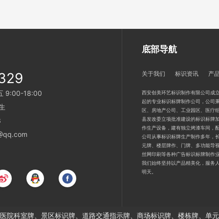
底部导航
329
关于我们
标识资讯
产
:00-18:00
西安创美环艺标识制作有限公司成立
起的专业标识标牌制作公司，公司秉
生
区、房地产公司、工业园区、医疗
县发改委立项批准建设的标识标牌加
3
作生产设备，建有独立烤漆车间，
qq.com
公司从事标识标牌生产制作多年，
元牌、楼层牌作、门牌、多功能导
丝网印刷等各种广告标识标牌制作
我们始终坚持以产品精美化，服务
明天。
医院科室牌、景区标识牌、道路交通指示牌、商场标识牌、楼栋牌、单元