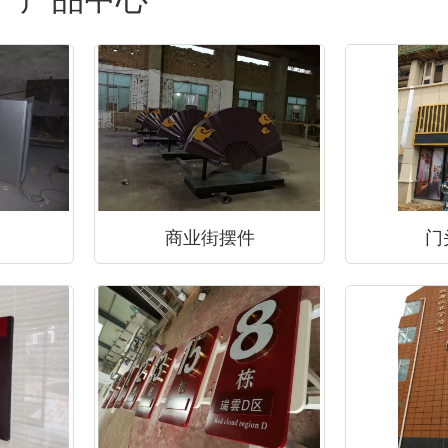
商业街摆件
门