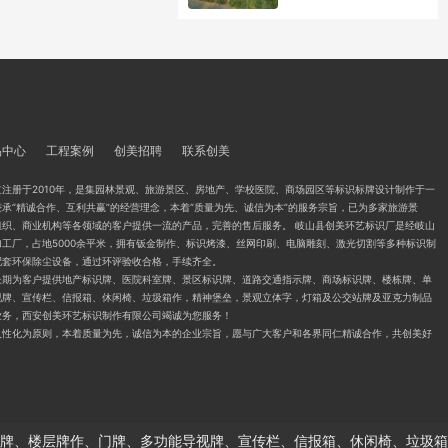
品中心
工程案例
创美招聘
联系创美
注册于2010年，是集园林景观、旅游景区、房地产、学校医院、商场园区等标识标牌设计制作于一
承“精诚合作、互利共赢”的经营理念，本着“质量为先、诚信为本”的服务宗旨，已为多家旅游景
组织、商业机构等各领域的客户提供一流的产品，完善的售后服务。 岐山县创美环艺标识厂是经岐山
工厂，占地5000余平米，拥有钣金制作、标识烤漆、丝网印刷、电脑雕刻、激光切割等多种标识制
配套环保除尘设备，通过环评验收合格，手续齐全。
长期为客户提供地产标识牌、医院科室牌、景区标识牌、道路交通指示牌、商场标识牌、楼栋牌、单
视牌、宣传栏、信报箱、休闲椅、垃圾箱作，精神堡垒，景观立体字，灯箱及公交站牌及亚克力制品
业务，西安创美环艺标识制作有限公司竭诚为您服务！
人性化为原则，本着质量为先，诚信为本的企业宗旨，愿与广大客户和各界同仁精诚合作，共创美好
牌、楼层牌作、门牌、多功能导视牌、宣传栏、信报箱、休闲椅、垃圾箱