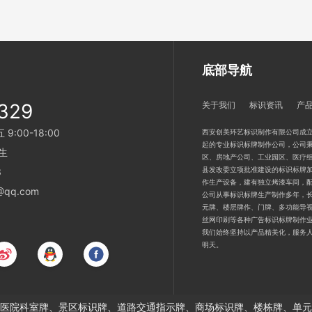
底部导航
329
关于我们
标识资讯
产
:00-18:00
西安创美环艺标识制作有限公司成立
起的专业标识标牌制作公司，公司秉
生
区、房地产公司、工业园区、医疗
县发改委立项批准建设的标识标牌加
3
作生产设备，建有独立烤漆车间，
qq.com
公司从事标识标牌生产制作多年，
元牌、楼层牌作、门牌、多功能导
丝网印刷等各种广告标识标牌制作
我们始终坚持以产品精美化，服务
明天。
医院科室牌、景区标识牌、道路交通指示牌、商场标识牌、楼栋牌、单元