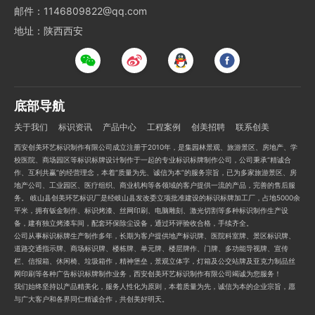
邮件：1146809822@qq.com
地址：陕西西安
底部导航
关于我们
标识资讯
产品中心
工程案例
创美招聘
联系创美
西安创美环艺标识制作有限公司成立注册于2010年，是集园林景观、旅游景区、房地产、学
校医院、商场园区等标识标牌设计制作于一起的专业标识标牌制作公司，公司秉承“精诚合
作、互利共赢”的经营理念，本着“质量为先、诚信为本”的服务宗旨，已为多家旅游景区、房
地产公司、工业园区、医疗组织、商业机构等各领域的客户提供一流的产品，完善的售后服
务。 岐山县创美环艺标识厂是经岐山县发改委立项批准建设的标识标牌加工厂，占地5000余
平米，拥有钣金制作、标识烤漆、丝网印刷、电脑雕刻、激光切割等多种标识制作生产设
备，建有独立烤漆车间，配套环保除尘设备，通过环评验收合格，手续齐全。
公司从事标识标牌生产制作多年，长期为客户提供地产标识牌、医院科室牌、景区标识牌、
道路交通指示牌、商场标识牌、楼栋牌、单元牌、楼层牌作、门牌、多功能导视牌、宣传
栏、信报箱、休闲椅、垃圾箱作，精神堡垒，景观立体字，灯箱及公交站牌及亚克力制品丝
网印刷等各种广告标识标牌制作业务，西安创美环艺标识制作有限公司竭诚为您服务！
我们始终坚持以产品精美化，服务人性化为原则，本着质量为先，诚信为本的企业宗旨，愿
与广大客户和各界同仁精诚合作，共创美好明天。