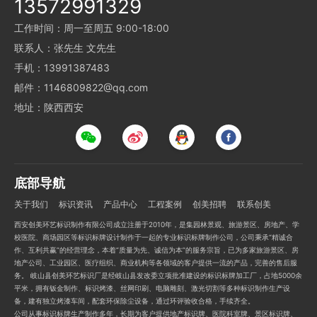
13572991329
工作时间：周一至周五 9:00-18:00
联系人：张先生 文先生
手机：13991387483
邮件：1146809822@qq.com
地址：陕西西安
底部导航
关于我们
标识资讯
产品中心
工程案例
创美招聘
联系创美
西安创美环艺标识制作有限公司成立注册于2010年，是集园林景观、旅游景区、房地产、学
校医院、商场园区等标识标牌设计制作于一起的专业标识标牌制作公司，公司秉承“精诚合
作、互利共赢”的经营理念，本着“质量为先、诚信为本”的服务宗旨，已为多家旅游景区、房
地产公司、工业园区、医疗组织、商业机构等各领域的客户提供一流的产品，完善的售后服
务。 岐山县创美环艺标识厂是经岐山县发改委立项批准建设的标识标牌加工厂，占地5000余
平米，拥有钣金制作、标识烤漆、丝网印刷、电脑雕刻、激光切割等多种标识制作生产设
备，建有独立烤漆车间，配套环保除尘设备，通过环评验收合格，手续齐全。
公司从事标识标牌生产制作多年，长期为客户提供地产标识牌、医院科室牌、景区标识牌、