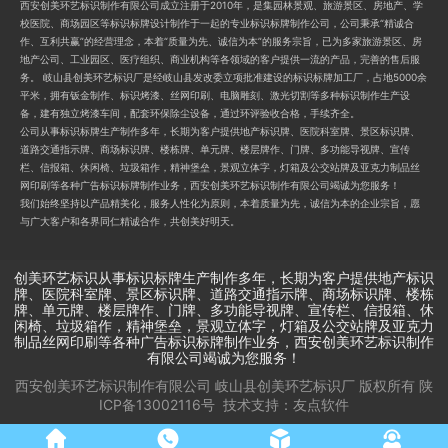
西安创美环艺标识制作有限公司成立注册于2010年，是集园林景观、旅游景区、房地产、学
校医院、商场园区等标识标牌设计制作于一起的专业标识标牌制作公司，公司秉承“精诚合
作、互利共赢”的经营理念，本着“质量为先、诚信为本”的服务宗旨，已为多家旅游景区、房
地产公司、工业园区、医疗组织、商业机构等各领域的客户提供一流的产品，完善的售后服
务。 岐山县创美环艺标识厂是经岐山县发改委立项批准建设的标识标牌加工厂，占地5000余
平米，拥有钣金制作、标识烤漆、丝网印刷、电脑雕刻、激光切割等多种标识制作生产设
备，建有独立烤漆车间，配套环保除尘设备，通过环评验收合格，手续齐全。
公司从事标识标牌生产制作多年，长期为客户提供地产标识牌、医院科室牌、景区标识牌、
道路交通指示牌、商场标识牌、楼栋牌、单元牌、楼层牌作、门牌、多功能导视牌、宣传
栏、信报箱、休闲椅、垃圾箱作，精神堡垒，景观立体字，灯箱及公交站牌及亚克力制品丝
网印刷等各种广告标识标牌制作业务，西安创美环艺标识制作有限公司竭诚为您服务！
我们始终坚持以产品精美化，服务人性化为原则，本着质量为先，诚信为本的企业宗旨，愿
与广大客户和各界同仁精诚合作，共创美好明天。
创美环艺标识从事标识标牌生产制作多年，长期为客户提供地产标识
牌、医院科室牌、景区标识牌、道路交通指示牌、商场标识牌、楼栋
牌、单元牌、楼层牌作、门牌、多功能导视牌、宣传栏、信报箱、休
闲椅、垃圾箱作，精神堡垒，景观立体字，灯箱及公交站牌及亚克力
制品丝网印刷等各种广告标识标牌制作业务，西安创美环艺标识制作
有限公司竭诚为您服务！
西安创美环艺标识制作有限公司 岐山县创美环艺标识厂
版权所有
陕
ICP备13002116号
技术支持：
友点软件