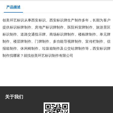
产品描述
创美环艺标识从事
西安标识
、
西安标识
牌生产制作多年，长期为客户
提供标识标牌制作、
房地产标识
牌制作、医院科室牌制作、旅游
景区
标识
制作、道路交通指示牌、商场标识牌制作、
楼栋牌制作
、
单元牌
制作、
楼层牌
制作、
门牌
制作、多功能导视牌制作、
宣传栏制作
、信
报箱制作、
休闲椅
制作、垃圾箱制作及公交站牌制作等，
西安标识
牌
制作找哪家？就找创美环艺标识制作有限公司
关于我们