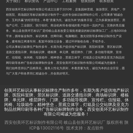
关于我们
标识资讯
产品中心
工程案例
创美招聘
联系创美
西安创美环艺标识制作有限公司成立注册于2010年，是集园林景观、旅游景区、房地产、学
校医院、商场园区等标识标牌设计制作于一起的专业标识标牌制作公司，公司秉承“精诚合
作、互利共赢”的经营理念，本着“质量为先、诚信为本”的服务宗旨，已为多家旅游景区、房
地产公司、工业园区、医疗组织、商业机构等各领域的客户提供一流的产品，完善的售后服
务。 岐山县创美环艺标识厂是经岐山县发改委立项批准建设的标识标牌加工厂，占地5000余
平米，拥有钣金制作、标识烤漆、丝网印刷、电脑雕刻、激光切割等多种标识制作生产设
备，建有独立烤漆车间，配套环保除尘设备，通过环评验收合格，手续齐全。
公司从事标识标牌生产制作多年，长期为客户提供地产标识牌、医院科室牌、景区标识牌、
道路交通指示牌、商场标识牌、楼栋牌、单元牌、楼层牌作、门牌、多功能导视牌、宣传
栏、信报箱、休闲椅、垃圾箱作，精神堡垒，景观立体字，灯箱及公交站牌及亚克力制品丝
网印刷等各种广告标识标牌制作业务，西安创美环艺标识制作有限公司竭诚为您服务！
我们始终坚持以产品精美化，服务人性化为原则，本着质量为先，诚信为本的企业宗旨，愿
与广大客户和各界同仁精诚合作，共创美好明天。
创美环艺标识从事标识标牌生产制作多年，长期为客户提供地产标识
牌、医院科室牌、景区标识牌、道路交通指示牌、商场标识牌、楼栋
牌、单元牌、楼层牌作、门牌、多功能导视牌、宣传栏、信报箱、休
闲椅、垃圾箱作，精神堡垒，景观立体字，灯箱及公交站牌及亚克力
制品丝网印刷等各种广告标识标牌制作业务，西安创美环艺标识制作
有限公司竭诚为您服务！
西安创美环艺标识制作有限公司 岐山县创美环艺标识厂
版权所有
陕
ICP备13002116号
技术支持：
友点软件