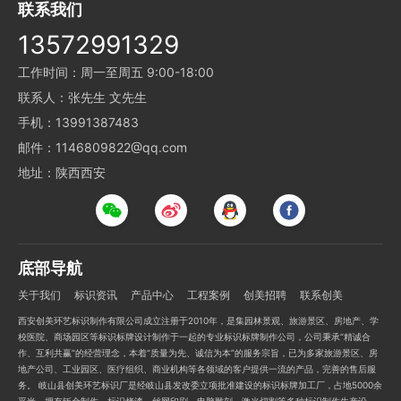
联系我们
13572991329
工作时间：周一至周五 9:00-18:00
联系人：张先生 文先生
手机：13991387483
邮件：1146809822@qq.com
地址：陕西西安
底部导航
关于我们
标识资讯
产品中心
工程案例
创美招聘
联系创美
西安创美环艺标识制作有限公司成立注册于2010年，是集园林景观、旅游景区、房地产、学
校医院、商场园区等标识标牌设计制作于一起的专业标识标牌制作公司，公司秉承“精诚合
作、互利共赢”的经营理念，本着“质量为先、诚信为本”的服务宗旨，已为多家旅游景区、房
地产公司、工业园区、医疗组织、商业机构等各领域的客户提供一流的产品，完善的售后服
务。 岐山县创美环艺标识厂是经岐山县发改委立项批准建设的标识标牌加工厂，占地5000余
平米，拥有钣金制作、标识烤漆、丝网印刷、电脑雕刻、激光切割等多种标识制作生产设