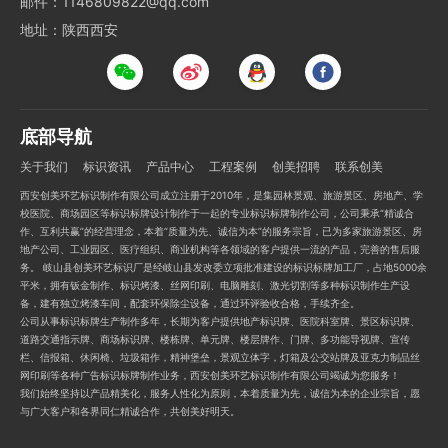
邮件：1146809822@qq.com
地址：陕西西安
底部导航
关于我们
标识资讯
产品中心
工程案例
创美招聘
联系创美
西安创美环艺标识制作有限公司成立注册于2010年，是集园林景观、旅游景区、房地产、学
校医院、商场园区等标识标牌设计制作于一起的专业标识标牌制作公司，公司秉承“精诚合
作、互利共赢”的经营理念，本着“质量为先、诚信为本”的服务宗旨，已为多家旅游景区、房
地产公司、工业园区、医疗组织、商业机构等各领域的客户提供一流的产品，完善的售后服
务。 岐山县创美环艺标识厂是经岐山县发改委立项批准建设的标识标牌加工厂，占地5000余
平米，拥有钣金制作、标识烤漆、丝网印刷、电脑雕刻、激光切割等多种标识制作生产设
备，建有独立烤漆车间，配套环保除尘设备，通过环评验收合格，手续齐全。
公司从事标识标牌生产制作多年，长期为客户提供地产标识牌、医院科室牌、景区标识牌、
道路交通指示牌、商场标识牌、楼栋牌、单元牌、楼层牌作、门牌、多功能导视牌、宣传
栏、信报箱、休闲椅、垃圾箱作，精神堡垒，景观立体字，灯箱及公交站牌及亚克力制品丝
网印刷等各种广告标识标牌制作业务，西安创美环艺标识制作有限公司竭诚为您服务！
我们始终坚持以产品精美化，服务人性化为原则，本着质量为先，诚信为本的企业宗旨，愿
与广大客户和各界同仁精诚合作，共创美好明天。