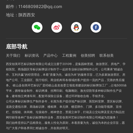
邮件：1146809822@qq.com
地址：陕西西安
底部导航
关于我们
标识资讯
产品中心
工程案例
创美招聘
联系创美
西安创美环艺标识制作有限公司成立注册于2010年，是集园林景观、旅游景区、房地产、学
校医院、商场园区等标识标牌设计制作于一起的专业标识标牌制作公司，公司秉承“精诚合
作、互利共赢”的经营理念，本着“质量为先、诚信为本”的服务宗旨，已为多家旅游景区、房
地产公司、工业园区、医疗组织、商业机构等各领域的客户提供一流的产品，完善的售后服
务。 岐山县创美环艺标识厂是经岐山县发改委立项批准建设的标识标牌加工厂，占地5000余
平米，拥有钣金制作、标识烤漆、丝网印刷、电脑雕刻、激光切割等多种标识制作生产设
备，建有独立烤漆车间，配套环保除尘设备，通过环评验收合格，手续齐全。
公司从事标识标牌生产制作多年，长期为客户提供地产标识牌、医院科室牌、景区标识牌、
道路交通指示牌、商场标识牌、楼栋牌、单元牌、楼层牌作、门牌、多功能导视牌、宣传
栏、信报箱、休闲椅、垃圾箱作，精神堡垒，景观立体字，灯箱及公交站牌及亚克力制品丝
网印刷等各种广告标识标牌制作业务，西安创美环艺标识制作有限公司竭诚为您服务！
我们始终坚持以产品精美化，服务人性化为原则，本着质量为先，诚信为本的企业宗旨，愿
与广大客户和各界同仁精诚合作，共创美好明天。