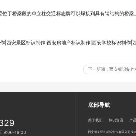
置位于桥梁段的单立柱
交通标志牌
可以焊接到具有钢结构的桥梁
作|西安景区标识制作|西安房地产标识制作|西安学校标识制作|
下一新闻：
西安标识制作
底部导航
329
关于我们
标识资讯
产
:00-18:00
西安创美环艺标识制作有限公司成立