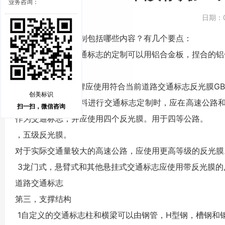
业务咨询：
日期：
西安
交通标志牌
定制包括哪些内容？有几个要点：
在列表的顶部，交通标志的定制可以用铝合金板，捏合的
第二种反光材料
1定制的
交通标志牌
应使用符合当前道路交通标志反光膜GB 
创美标识
2在使用反光膜材料进行交通标志定制时，应在高速公路
扫一扫，微信咨询
作为交通标志，并应使用四个反光膜。用于四等公路。
，五级反光膜。
对于实际交通量较大的高速公路，应使用更高等级的反光
3龙门式，悬臂式和其他悬挂式交通标志应使用带反光膜
道路交通标志
第三，支撑结构
1自定义的交通标志柱和横梁可以由钢管，H型钢，槽钢和