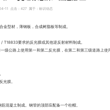
04-11
点击：
427
属于：
标识动态
铝合金型材，薄钢板，合成树脂板等制成。
/ T18833要求的反光膜或其他逆反射材料制成。
和一级公路上使用第一和第二反光膜，在第二和第三级道路上使
膜。
的反光膜。
钢筋混凝土制成。钢管的顶部应配备一个柱帽。