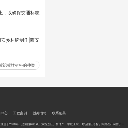
上，以确保
交通标志
西安乡村牌制作|西安
标识标牌材料的种类
品中心
工程案例
创美招聘
联系创美
注册于2010年，是集园林景观、旅游景区、房地产、学校医院、商场园区等标识标牌设计制作于一