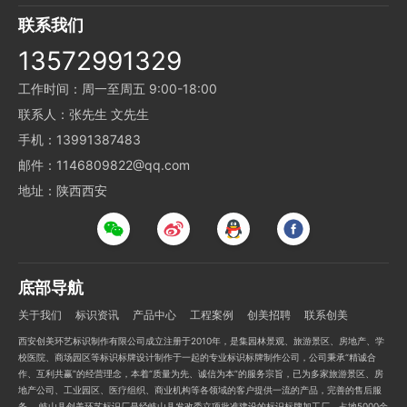
联系我们
13572991329
工作时间：周一至周五 9:00-18:00
联系人：张先生 文先生
手机：13991387483
邮件：1146809822@qq.com
地址：陕西西安
底部导航
关于我们
标识资讯
产品中心
工程案例
创美招聘
联系创美
西安创美环艺标识制作有限公司成立注册于2010年，是集园林景观、旅游景区、房地产、学
校医院、商场园区等标识标牌设计制作于一起的专业标识标牌制作公司，公司秉承“精诚合
作、互利共赢”的经营理念，本着“质量为先、诚信为本”的服务宗旨，已为多家旅游景区、房
地产公司、工业园区、医疗组织、商业机构等各领域的客户提供一流的产品，完善的售后服
务。 岐山县创美环艺标识厂是经岐山县发改委立项批准建设的标识标牌加工厂，占地5000余