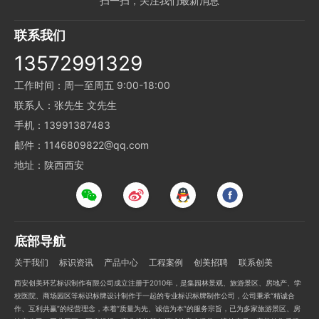
扫一扫，关注我们最新消息
联系我们
13572991329
工作时间：周一至周五 9:00-18:00
联系人：张先生 文先生
手机：13991387483
邮件：1146809822@qq.com
地址：陕西西安
底部导航
关于我们
标识资讯
产品中心
工程案例
创美招聘
联系创美
西安创美环艺标识制作有限公司成立注册于2010年，是集园林景观、旅游景区、房地产、学
校医院、商场园区等标识标牌设计制作于一起的专业标识标牌制作公司，公司秉承“精诚合
作、互利共赢”的经营理念，本着“质量为先、诚信为本”的服务宗旨，已为多家旅游景区、房