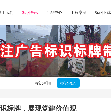
关于我们
标识资讯
产品中心
工程案例
标识下载
标识新闻
标识动态
识标牌，展现党建价值观