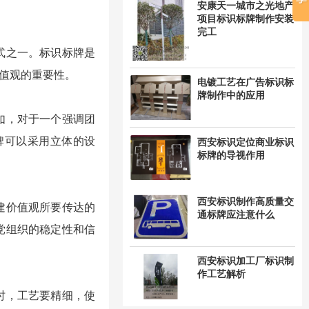
安康天一城市之光地产
项目标识标牌制作安装
完工
式之一。标识标牌是
值观的重要性。
电镀工艺在广告标识标
牌制作中的应用
如，对于一个强调团
牌可以采用立体的设
西安标识定位商业标识
标牌的导视作用
西安标识制作高质量交
建价值观所要传达的
通标牌应注意什么
党组织的稳定性和信
西安标识加工厂标识制
作工艺解析
时，工艺要精细，使