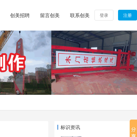
创美招聘
留言创美
联系创美
登录
注册
标识资讯