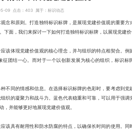
05-09
点击：
403
属于：
标识动态
本观念和原则。打造独特标识标牌，是展现党建价值观的重要方
。下面，我们来探讨一下如何打造独特标识标牌，以展现党建价
计应该体现党建价值观的核心理念，并与组织的特点相契合。例
象征团结一心。而对于一个以创新发展为核心的组织，标识标
各种不同的情感和信息。在选择标识标牌的色彩时，要考虑到党
党组织的凝聚力和战斗力。蓝色代表稳重和可靠，可以用于强调
动，并能够更好地展现党建价值观。
质应该具有耐用性和防水防腐的特点，以确保长时间的使用。同