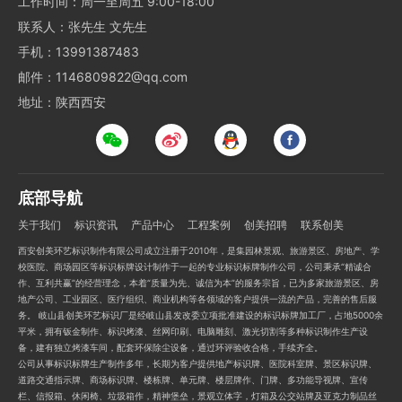
工作时间：周一至周五 9:00-18:00
联系人：张先生 文先生
手机：13991387483
邮件：1146809822@qq.com
地址：陕西西安
底部导航
关于我们
标识资讯
产品中心
工程案例
创美招聘
联系创美
西安创美环艺标识制作有限公司成立注册于2010年，是集园林景观、旅游景区、房地产、学
校医院、商场园区等标识标牌设计制作于一起的专业标识标牌制作公司，公司秉承“精诚合
作、互利共赢”的经营理念，本着“质量为先、诚信为本”的服务宗旨，已为多家旅游景区、房
地产公司、工业园区、医疗组织、商业机构等各领域的客户提供一流的产品，完善的售后服
务。 岐山县创美环艺标识厂是经岐山县发改委立项批准建设的标识标牌加工厂，占地5000余
平米，拥有钣金制作、标识烤漆、丝网印刷、电脑雕刻、激光切割等多种标识制作生产设
备，建有独立烤漆车间，配套环保除尘设备，通过环评验收合格，手续齐全。
公司从事标识标牌生产制作多年，长期为客户提供地产标识牌、医院科室牌、景区标识牌、
道路交通指示牌、商场标识牌、楼栋牌、单元牌、楼层牌作、门牌、多功能导视牌、宣传
栏、信报箱、休闲椅、垃圾箱作，精神堡垒，景观立体字，灯箱及公交站牌及亚克力制品丝