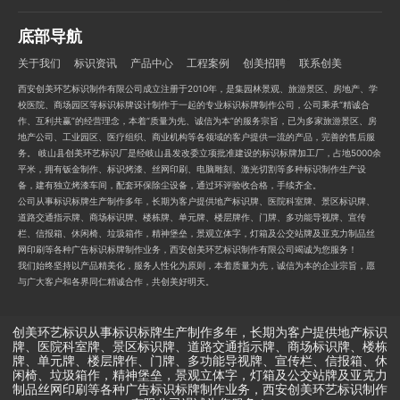
底部导航
关于我们
标识资讯
产品中心
工程案例
创美招聘
联系创美
西安创美环艺标识制作有限公司成立注册于2010年，是集园林景观、旅游景区、房地产、学
校医院、商场园区等标识标牌设计制作于一起的专业标识标牌制作公司，公司秉承“精诚合
作、互利共赢”的经营理念，本着“质量为先、诚信为本”的服务宗旨，已为多家旅游景区、房
地产公司、工业园区、医疗组织、商业机构等各领域的客户提供一流的产品，完善的售后服
务。 岐山县创美环艺标识厂是经岐山县发改委立项批准建设的标识标牌加工厂，占地5000余
平米，拥有钣金制作、标识烤漆、丝网印刷、电脑雕刻、激光切割等多种标识制作生产设
备，建有独立烤漆车间，配套环保除尘设备，通过环评验收合格，手续齐全。
公司从事标识标牌生产制作多年，长期为客户提供地产标识牌、医院科室牌、景区标识牌、
道路交通指示牌、商场标识牌、楼栋牌、单元牌、楼层牌作、门牌、多功能导视牌、宣传
栏、信报箱、休闲椅、垃圾箱作，精神堡垒，景观立体字，灯箱及公交站牌及亚克力制品丝
网印刷等各种广告标识标牌制作业务，西安创美环艺标识制作有限公司竭诚为您服务！
我们始终坚持以产品精美化，服务人性化为原则，本着质量为先，诚信为本的企业宗旨，愿
与广大客户和各界同仁精诚合作，共创美好明天。
创美环艺标识从事标识标牌生产制作多年，长期为客户提供地产标识
牌、医院科室牌、景区标识牌、道路交通指示牌、商场标识牌、楼栋
牌、单元牌、楼层牌作、门牌、多功能导视牌、宣传栏、信报箱、休
闲椅、垃圾箱作，精神堡垒，景观立体字，灯箱及公交站牌及亚克力
制品丝网印刷等各种广告标识标牌制作业务，西安创美环艺标识制作