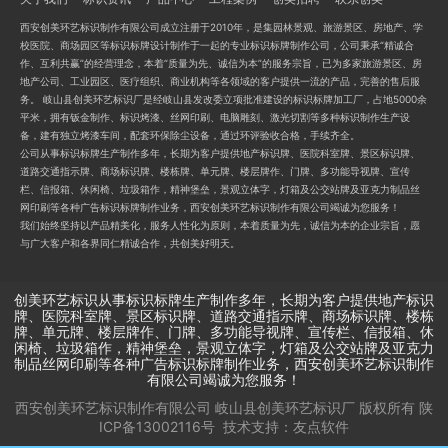
西安创美环艺标识制作有限公司成立注册于2010年，是集园林景观、旅游景区、房地产、学
校医院、商场园区等标识标牌设计制作于一起的专业标识标牌制作公司，公司秉承“精诚合
作、互利共赢”的经营理念，本着“质量为先、诚信为本”的服务宗旨，已为多家旅游景区、房
地产公司、工业园区、医疗组织、商业机构等各领域的客户提供一流的产品，完善的售后服
务。 岐山县创美环艺标识厂是经岐山县发改委立项批准建设的标识标牌加工厂，占地5000余
平米，拥有钣金制作、标识烤漆、丝网印刷、电脑雕刻、激光切割等多种标识制作生产设
备，建有独立烤漆车间，配套环保除尘设备，通过环评验收合格，手续齐全。
公司从事标识标牌生产制作多年，长期为客户提供地产标识牌、医院科室牌、景区标识牌、
道路交通指示牌、商场标识牌、楼栋牌、单元牌、楼层牌作、门牌、多功能导视牌、宣传
栏、信报箱、休闲椅、垃圾箱作，精神堡垒，景观立体字，灯箱及公交站牌及亚克力制品丝
网印刷等各种广告标识标牌制作业务，西安创美环艺标识制作有限公司竭诚为您服务！
我们始终坚持以产品精美化，服务人性化为原则，本着质量为先，诚信为本的企业宗旨，愿
与广大客户和各界同仁精诚合作，共创美好明天。
创美环艺标识从事标识标牌生产制作多年，长期为客户提供地产标识
牌、医院科室牌、景区标识牌、道路交通指示牌、商场标识牌、楼栋
牌、单元牌、楼层牌作、门牌、多功能导视牌、宣传栏、信报箱、休
闲椅、垃圾箱作，精神堡垒，景观立体字，灯箱及公交站牌及亚克力
制品丝网印刷等各种广告标识标牌制作业务，西安创美环艺标识制作
有限公司竭诚为您服务！
西安创美环艺标识制作有限公司 岐山县创美环艺标识厂
版权所有
陕
ICP备13002116号
技术支持：
友点软件