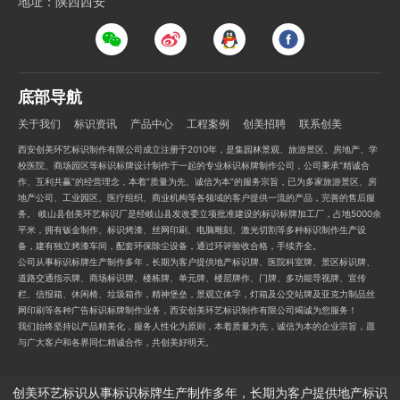
地址：陕西西安
底部导航
关于我们
标识资讯
产品中心
工程案例
创美招聘
联系创美
西安创美环艺标识制作有限公司成立注册于2010年，是集园林景观、旅游景区、房地产、学
校医院、商场园区等标识标牌设计制作于一起的专业标识标牌制作公司，公司秉承“精诚合
作、互利共赢”的经营理念，本着“质量为先、诚信为本”的服务宗旨，已为多家旅游景区、房
地产公司、工业园区、医疗组织、商业机构等各领域的客户提供一流的产品，完善的售后服
务。 岐山县创美环艺标识厂是经岐山县发改委立项批准建设的标识标牌加工厂，占地5000余
平米，拥有钣金制作、标识烤漆、丝网印刷、电脑雕刻、激光切割等多种标识制作生产设
备，建有独立烤漆车间，配套环保除尘设备，通过环评验收合格，手续齐全。
公司从事标识标牌生产制作多年，长期为客户提供地产标识牌、医院科室牌、景区标识牌、
道路交通指示牌、商场标识牌、楼栋牌、单元牌、楼层牌作、门牌、多功能导视牌、宣传
栏、信报箱、休闲椅、垃圾箱作，精神堡垒，景观立体字，灯箱及公交站牌及亚克力制品丝
网印刷等各种广告标识标牌制作业务，西安创美环艺标识制作有限公司竭诚为您服务！
我们始终坚持以产品精美化，服务人性化为原则，本着质量为先，诚信为本的企业宗旨，愿
与广大客户和各界同仁精诚合作，共创美好明天。
创美环艺标识从事标识标牌生产制作多年，长期为客户提供地产标识