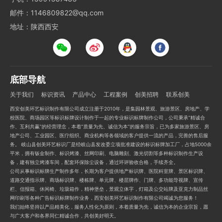
邮件：1146809822@qq.com
地址：陕西西安
底部导航
关于我们
标识资讯
产品中心
工程案例
创美招聘
联系创美
西安创美环艺标识制作有限公司成立注册于2010年，是集园林景观、旅游景区、房地产、学
校医院、商场园区等标识标牌设计制作于一起的专业标识标牌制作公司，公司秉承“精诚合
作、互利共赢”的经营理念，本着“质量为先、诚信为本”的服务宗旨，已为多家旅游景区、房
地产公司、工业园区、医疗组织、商业机构等各领域的客户提供一流的产品，完善的售后服
务。 岐山县创美环艺标识厂是经岐山县发改委立项批准建设的标识标牌加工厂，占地5000余
平米，拥有钣金制作、标识烤漆、丝网印刷、电脑雕刻、激光切割等多种标识制作生产设
备，建有独立烤漆车间，配套环保除尘设备，通过环评验收合格，手续齐全。
公司从事标识标牌生产制作多年，长期为客户提供地产标识牌、医院科室牌、景区标识牌、
道路交通指示牌、商场标识牌、楼栋牌、单元牌、楼层牌作、门牌、多功能导视牌、宣传
栏、信报箱、休闲椅、垃圾箱作，精神堡垒，景观立体字，灯箱及公交站牌及亚克力制品丝
网印刷等各种广告标识标牌制作业务，西安创美环艺标识制作有限公司竭诚为您服务！
我们始终坚持以产品精美化，服务人性化为原则，本着质量为先，诚信为本的企业宗旨，愿
与广大客户和各界同仁精诚合作，共创美好明天。