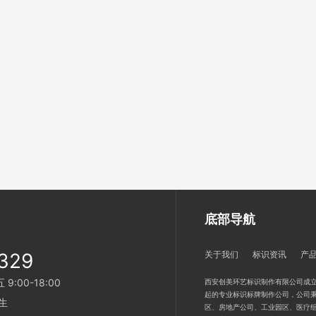
底部导航
329
关于我们
标识资讯
产
:00-18:00
西安创美环艺标识制作有限公司成立
起的专业标识标牌制作公司，公司秉
生
区、房地产公司、工业园区、医疗