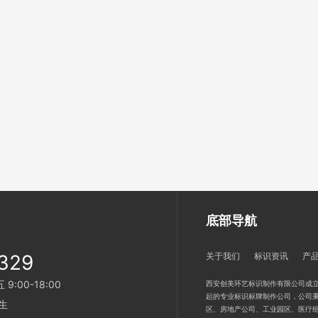
底部导航
329
关于我们
标识资讯
产
:00-18:00
西安创美环艺标识制作有限公司成立
起的专业标识标牌制作公司，公司秉
生
区、房地产公司、工业园区、医疗