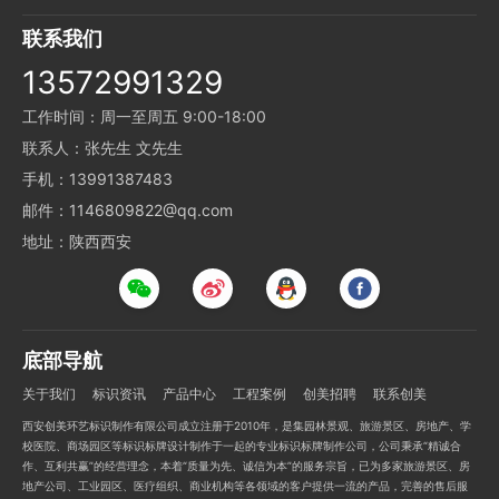
联系我们
13572991329
工作时间：周一至周五 9:00-18:00
联系人：张先生 文先生
手机：13991387483
邮件：1146809822@qq.com
地址：陕西西安
底部导航
关于我们
标识资讯
产品中心
工程案例
创美招聘
联系创美
西安创美环艺标识制作有限公司成立注册于2010年，是集园林景观、旅游景区、房地产、学
校医院、商场园区等标识标牌设计制作于一起的专业标识标牌制作公司，公司秉承“精诚合
作、互利共赢”的经营理念，本着“质量为先、诚信为本”的服务宗旨，已为多家旅游景区、房
地产公司、工业园区、医疗组织、商业机构等各领域的客户提供一流的产品，完善的售后服