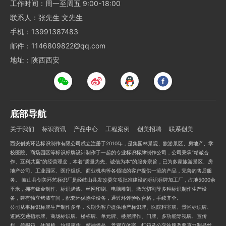
工作时间：周一至周五 9:00-18:00
联系人：张先生 文先生
手机：13991387483
邮件：1146809822@qq.com
地址：陕西西安
底部导航
关于我们
标识资讯
产品中心
工程案例
创美招聘
联系创美
西安创美环艺标识制作有限公司成立注册于2010年，是集园林景观、旅游景区、房地产、学
校医院、商场园区等标识标牌设计制作于一起的专业标识标牌制作公司，公司秉承“精诚合
作、互利共赢”的经营理念，本着“质量为先、诚信为本”的服务宗旨，已为多家旅游景区、房
地产公司、工业园区、医疗组织、商业机构等各领域的客户提供一流的产品，完善的售后服
务。 岐山县创美环艺标识厂是经岐山县发改委立项批准建设的标识标牌加工厂，占地5000余
平米，拥有钣金制作、标识烤漆、丝网印刷、电脑雕刻、激光切割等多种标识制作生产设
备，建有独立烤漆车间，配套环保除尘设备，通过环评验收合格，手续齐全。
公司从事标识标牌生产制作多年，长期为客户提供地产标识牌、医院科室牌、景区标识牌、
道路交通指示牌、商场标识牌、楼栋牌、单元牌、楼层牌作、门牌、多功能导视牌、宣传
栏、信报箱、休闲椅、垃圾箱作，精神堡垒，景观立体字，灯箱及公交站牌及亚克力制品丝