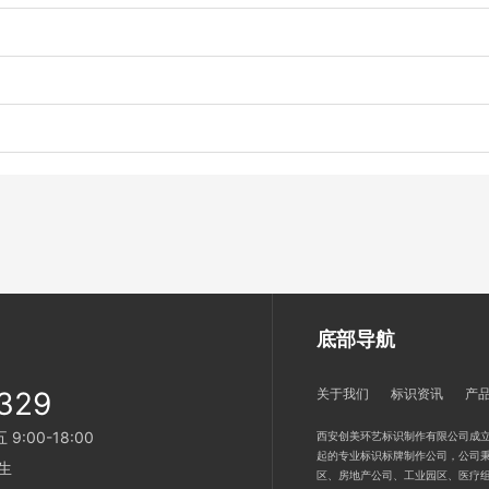
底部导航
329
关于我们
标识资讯
产
:00-18:00
西安创美环艺标识制作有限公司成立
起的专业标识标牌制作公司，公司秉
生
区、房地产公司、工业园区、医疗