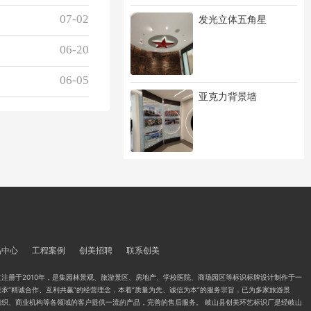
07-02
发光立体五角星
06-20
06-05
亚克力背景墙
品中心
工程案例
创美招聘
联系创美
注册于2010年，是集园林景观、旅游景区、房地产、学校医院、商场园区等标识标牌设计制作于一
承“精诚合作、互利共赢”的经营理念，本着“质量为先、诚信为本”的服务宗旨，已为多家旅游景
组织、商业机构等各领域的客户提供一流的产品，完善的售后服务。 岐山县创美环艺标识厂是经岐山