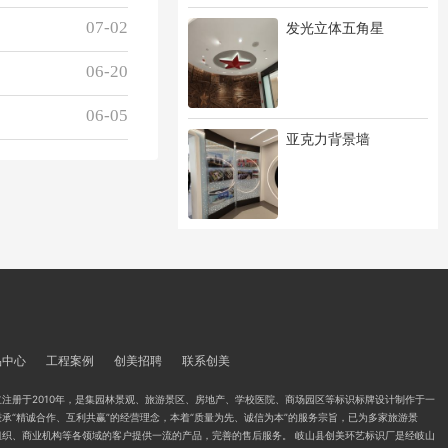
07-02
发光立体五角星
06-20
06-05
亚克力背景墙
品中心
工程案例
创美招聘
联系创美
注册于2010年，是集园林景观、旅游景区、房地产、学校医院、商场园区等标识标牌设计制作于一
承“精诚合作、互利共赢”的经营理念，本着“质量为先、诚信为本”的服务宗旨，已为多家旅游景
组织、商业机构等各领域的客户提供一流的产品，完善的售后服务。 岐山县创美环艺标识厂是经岐山