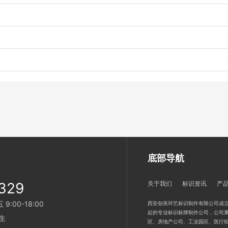
底部导航
329
关于我们
标识资讯
产
:00-18:00
西安创美环艺标识制作有限公司成立
起的专业标识标牌制作公司，公司秉
生
区、房地产公司、工业园区、医疗