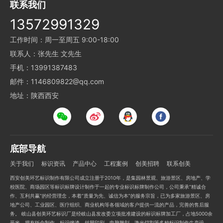
联系我们
13572991329
工作时间：周一至周五 9:00-18:00
联系人：张先生 文先生
手机：13991387483
邮件：1146809822@qq.com
地址：陕西西安
底部导航
关于我们
标识资讯
产品中心
工程案例
创美招聘
联系创美
西安创美环艺标识制作有限公司成立注册于2010年，是集园林景观、旅游景区、房地产、学
校医院、商场园区等标识标牌设计制作于一起的专业标识标牌制作公司，公司秉承“精诚合
作、互利共赢”的经营理念，本着“质量为先、诚信为本”的服务宗旨，已为多家旅游景区、房
地产公司、工业园区、医疗组织、商业机构等各领域的客户提供一流的产品，完善的售后服
务。 岐山县创美环艺标识厂是经岐山县发改委立项批准建设的标识标牌加工厂，占地5000余
平米，拥有钣金制作、标识烤漆、丝网印刷、电脑雕刻、激光切割等多种标识制作生产设