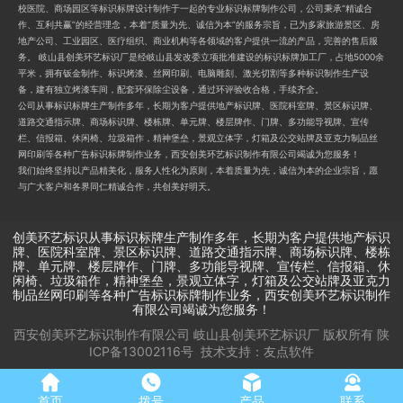
校医院、商场园区等标识标牌设计制作于一起的专业标识标牌制作公司，公司秉承“精诚合
作、互利共赢”的经营理念，本着“质量为先、诚信为本”的服务宗旨，已为多家旅游景区、房
地产公司、工业园区、医疗组织、商业机构等各领域的客户提供一流的产品，完善的售后服
务。 岐山县创美环艺标识厂是经岐山县发改委立项批准建设的标识标牌加工厂，占地5000余
平米，拥有钣金制作、标识烤漆、丝网印刷、电脑雕刻、激光切割等多种标识制作生产设
备，建有独立烤漆车间，配套环保除尘设备，通过环评验收合格，手续齐全。
公司从事标识标牌生产制作多年，长期为客户提供地产标识牌、医院科室牌、景区标识牌、
道路交通指示牌、商场标识牌、楼栋牌、单元牌、楼层牌作、门牌、多功能导视牌、宣传
栏、信报箱、休闲椅、垃圾箱作，精神堡垒，景观立体字，灯箱及公交站牌及亚克力制品丝
网印刷等各种广告标识标牌制作业务，西安创美环艺标识制作有限公司竭诚为您服务！
我们始终坚持以产品精美化，服务人性化为原则，本着质量为先，诚信为本的企业宗旨，愿
与广大客户和各界同仁精诚合作，共创美好明天。
创美环艺标识从事标识标牌生产制作多年，长期为客户提供地产标识
牌、医院科室牌、景区标识牌、道路交通指示牌、商场标识牌、楼栋
牌、单元牌、楼层牌作、门牌、多功能导视牌、宣传栏、信报箱、休
闲椅、垃圾箱作，精神堡垒，景观立体字，灯箱及公交站牌及亚克力
制品丝网印刷等各种广告标识标牌制作业务，西安创美环艺标识制作
有限公司竭诚为您服务！
西安创美环艺标识制作有限公司 岐山县创美环艺标识厂
版权所有
陕
ICP备13002116号
技术支持：
友点软件
首页
拨号
产品
联系