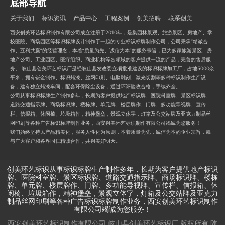
底部导航
关于我们
标识资讯
产品中心
工程案例
创美招聘
联系创美
西安创美环艺标识制作有限公司成立注册于2010年，是集园林景观、旅游景区、房地产、学
校医院、商场园区等标识标牌设计制作于一起的专业标识标牌制作公司，公司秉承“精诚合
作、互利共赢”的经营理念，本着“质量为先、诚信为本”的服务宗旨，已为多家旅游景区、房
地产公司、工业园区、医疗组织、商业机构等各领域的客户提供一流的产品，完善的售后服
务。 岐山县创美环艺标识厂是经岐山县发改委立项批准建设的标识标牌加工厂，占地5000余
平米，拥有钣金制作、标识烤漆、丝网印刷、电脑雕刻、激光切割等多种标识制作生产设
备，建有独立烤漆车间，配套环保除尘设备，通过环评验收合格，手续齐全。
公司从事标识标牌生产制作多年，长期为客户提供地产标识牌、医院科室牌、景区标识牌、
道路交通指示牌、商场标识牌、楼栋牌、单元牌、楼层牌作、门牌、多功能导视牌、宣传
栏、信报箱、休闲椅、垃圾箱作，精神堡垒，景观立体字，灯箱及公交站牌及亚克力制品丝
网印刷等各种广告标识标牌制作业务，西安创美环艺标识制作有限公司竭诚为您服务！
我们始终坚持以产品精美化，服务人性化为原则，本着质量为先，诚信为本的企业宗旨，愿
与广大客户和各界同仁精诚合作，共创美好明天。
创美环艺标识从事标识标牌生产制作多年，长期为客户提供地产标识
牌、医院科室牌、景区标识牌、道路交通指示牌、商场标识牌、楼栋
牌、单元牌、楼层牌作、门牌、多功能导视牌、宣传栏、信报箱、休
闲椅、垃圾箱作，精神堡垒，景观立体字，灯箱及公交站牌及亚克力
制品丝网印刷等各种广告标识标牌制作业务，西安创美环艺标识制作
有限公司竭诚为您服务！
西安创美环艺标识制作有限公司 岐山县创美环艺标识厂
版权所有
陕