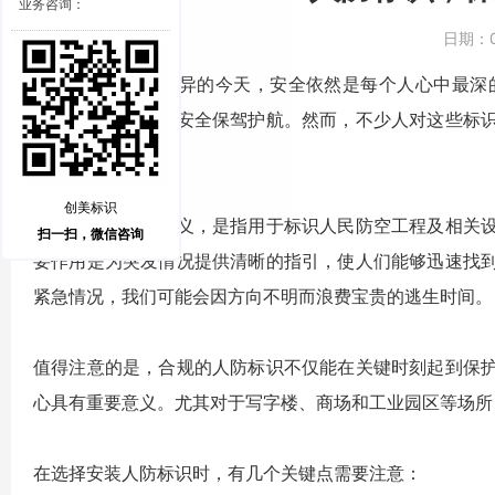
业务咨询：
日期：
在城市建设日新月异的今天，安全依然是每个人心中最深
者，随时为我们的安全保驾护航。然而，不少人对这些标
场中更加安心工作。
创美标识
人防标识，顾名思义，是指用于标识人民防空工程及相关
扫一扫，微信咨询
要作用是为突发情况提供清晰的指引，使人们能够迅速找
紧急情况，我们可能会因方向不明而浪费宝贵的逃生时间。
值得注意的是，合规的人防标识不仅能在关键时刻起到保
心具有重要意义。尤其对于写字楼、商场和工业园区等场所
在选择安装人防标识时，有几个关键点需要注意：