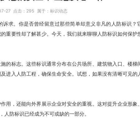
07-27
点击：
295
属于：
标识动态
的诉求。你是否曾经留意过那些简单却意义非凡的人防标识？
识的重要性却了解甚少。今天，我们就来聊聊人防标识如何保护
设施的标志。这些标识通常分布在公共场所、建筑物入口、楼梯
到及进入人防工程，确保生命安全。试想，如果没有清晰可见的
护作用，还能向外界展示企业对安全的重视。这对提升企业形象
，人防标识已经成为不可或缺的一部分。