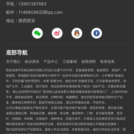
手机：13991387483
邮件：1146809822@qq.com
地址：陕西西安
底部导航
关于我们
标识资讯
产品中心
工程案例
创美招聘
联系创美
西安创美环艺标识制作有限公司成立注册于2010年，是集园林景观、旅游景区、房地产、学
校医院、商场园区等标识标牌设计制作于一起的专业标识标牌制作公司，公司秉承“精诚合
作、互利共赢”的经营理念，本着“质量为先、诚信为本”的服务宗旨，已为多家旅游景区、房
地产公司、工业园区、医疗组织、商业机构等各领域的客户提供一流的产品，完善的售后服
务。 岐山县创美环艺标识厂是经岐山县发改委立项批准建设的标识标牌加工厂，占地5000余
平米，拥有钣金制作、标识烤漆、丝网印刷、电脑雕刻、激光切割等多种标识制作生产设
备，建有独立烤漆车间，配套环保除尘设备，通过环评验收合格，手续齐全。
公司从事标识标牌生产制作多年，长期为客户提供地产标识牌、医院科室牌、景区标识牌、
道路交通指示牌、商场标识牌、楼栋牌、单元牌、楼层牌作、门牌、多功能导视牌、宣传
栏、信报箱、休闲椅、垃圾箱作，精神堡垒，景观立体字，灯箱及公交站牌及亚克力制品丝
网印刷等各种广告标识标牌制作业务，西安创美环艺标识制作有限公司竭诚为您服务！
我们始终坚持以产品精美化，服务人性化为原则，本着质量为先，诚信为本的企业宗旨，愿